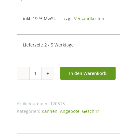
inkl. 19 % MwSt.
zzgl.
Versandkosten
Lieferzeit:
2 - 5 Werktage
In den Warenkorb
Krug
„Epsilon“,
1,0
l,
Artikelnummer:
120313
Porzellan,
Kategorien:
Kannen
,
Angebote
,
Geschirr
weiss
Menge