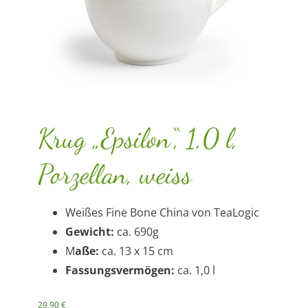
Krug „Epsilon“, 1,0 l,
Porzellan, weiss
Weißes Fine Bone China von TeaLogic
Gewicht:
ca. 690g
M
aße:
ca. 13 x 15 cm
Fassungsvermögen:
ca. 1,0 l
29,90
€