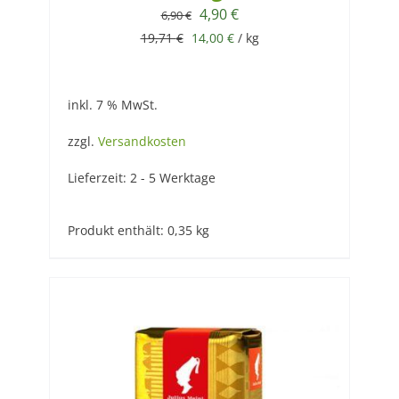
Ursprünglicher
Aktueller
4,90
€
6,90
€
Preis
Preis
19,71
€
14,00
€
/
kg
war:
ist:
6,90 €
4,90 €.
inkl. 7 % MwSt.
zzgl.
Versandkosten
Lieferzeit:
2 - 5 Werktage
Produkt enthält: 0,35
kg