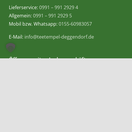
Lieferservice:
0991 – 991 2929 4
Allgemein:
0991 – 991 2929 5
Mobil bzw. Whatsapp:
0155-60983057
E-Mail:
info@teetempel-deggendorf.de
Öffnungszeiten Ladengeschäft
Montag – Freitag: 9.00 – 18.00 Uhr
Samstag: 9.00 – 16.00 Uhr
Zahlungsmethoden