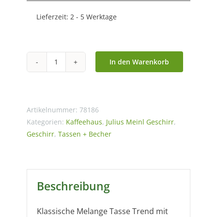
Lieferzeit:
2 - 5 Werktage
In den Warenkorb
Julius
Meinl
-
Melange
Artikelnummer:
78186
Tasse
Kategorien:
Kaffeehaus
,
Julius Meinl Geschirr
,
Geschirr
,
Tassen + Becher
Trend
Line
Menge
Beschreibung
Klassische Melange Tasse Trend mit