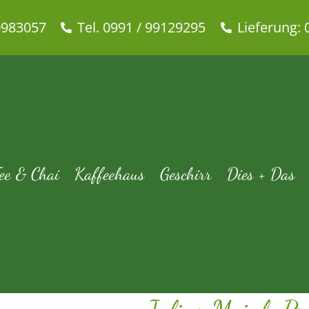
0983057
Tel. 0991 / 99129295
Lieferung: 
l „Präsident“ Kaffee – Bohne 
eehaus
Julius Meinl Kaffee
Julius Meinl „Präsident“ Kaffee – Bo
ee & Chai
Kaffeehaus
Geschirr
Dies + Das