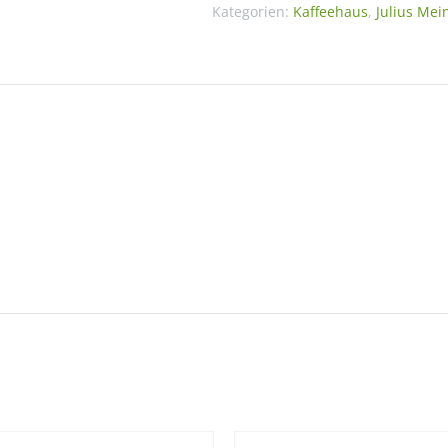
500g
Kategorien:
Kaffeehaus
,
Julius Mei
Packung
Menge