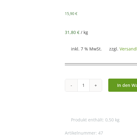
15,90
€
31,80
€
/
kg
inkl. 7 % MwSt.
zzgl.
Versand
In den W
Julius
Meinl
"Präsident"
Kaffee
Produkt enthält: 0,50
kg
-
Bohne
Artikelnummer:
47