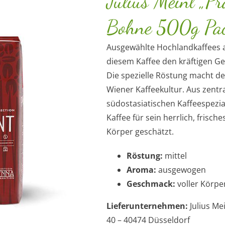
Julius Meinl „Pr
Bohne 500g Pa
Ausgewählte Hochlandkaffees 
diesem Kaffee den kräftigen G
Die spezielle Röstung macht d
Wiener Kaffeekultur. Aus zent
südostasiatischen Kaffeespezia
Kaffee für sein herrlich, frisc
Körper geschätzt.
Röstung:
mittel
Aroma:
ausgewogen
Geschmack:
voller Körper
Lieferunternehmen:
Julius Me
40 – 40474 Düsseldorf