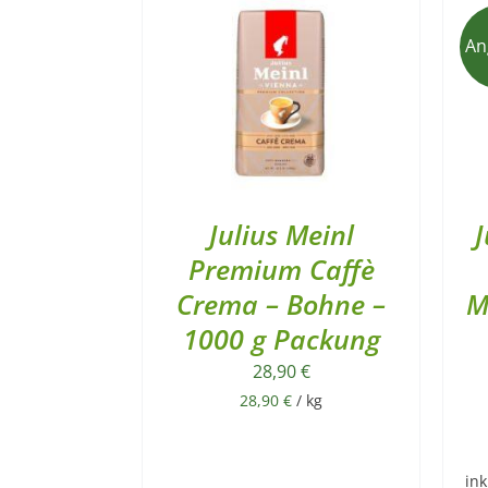
An
Julius Meinl
J
Premium Caffè
Crema – Bohne –
M
1000 g Packung
28,90
€
28,90
€
/
kg
ink