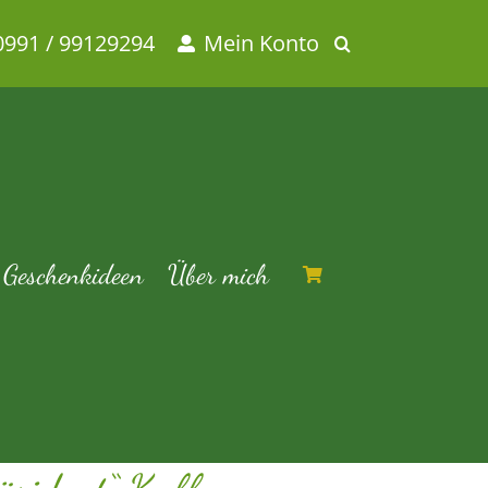
0991 / 99129294
Mein Konto
500g Packung
hne 500g Packung
Geschenkideen
Über mich