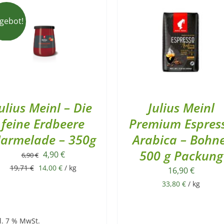
gebot!
ulius Meinl – Die
Julius Meinl
feine Erdbeere
Premium Espres
armelade – 350g
Arabica – Bohne
500 g Packung
Ursprünglicher
Aktueller
4,90
€
6,90
€
Preis
Preis
19,71
€
14,00
€
/
kg
16,90
€
war:
ist:
33,80
€
/
kg
6,90 €
4,90 €.
l. 7 % MwSt.