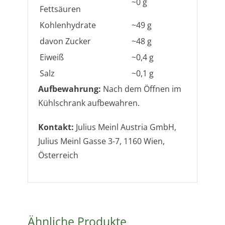
~0
g
Fettsäuren
Kohlenhydrate
~49
g
davon Zucker
~48
g
Eiweiß
~0,4
g
Salz
~0,1
g
Aufbewahrung:
Nach dem Öffnen im
Kühlschrank aufbewahren.
Kontakt:
Julius Meinl Austria GmbH,
Julius Meinl Gasse 3-7, 1160 Wien,
Österreich
Ähnliche Produkte