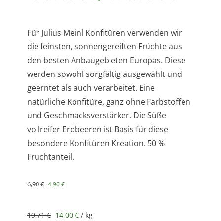
Für Julius Meinl Konfitüren verwenden wir
die feinsten, sonnengereiften Früchte aus
den besten Anbaugebieten Europas. Diese
werden sowohl sorgfältig ausgewählt und
geerntet als auch verarbeitet. Eine
natürliche Konfitüre, ganz ohne Farbstoffen
und Geschmacksverstärker. Die Süße
vollreifer Erdbeeren ist Basis für diese
besondere Konfitüren Kreation. 50 %
Fruchtanteil.
Ursprünglicher
Aktueller
6,90
€
4,90
€
Preis
Preis
war:
ist:
19,71
€
6,90 €
14,00
4,90 €.
€
/
kg