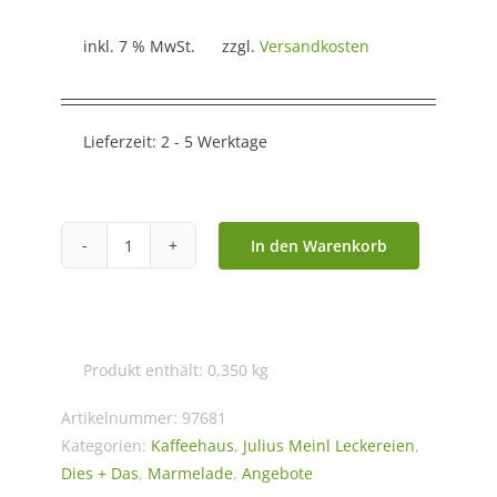
inkl. 7 % MwSt.
zzgl.
Versandkosten
Lieferzeit:
2 - 5 Werktage
In den Warenkorb
Julius
Meinl
-
Die
Produkt enthält: 0,350
kg
feine
Erdbeere
Artikelnummer:
97681
Marmelade
Kategorien:
Kaffeehaus
,
Julius Meinl Leckereien
,
Dies + Das
,
Marmelade
,
Angebote
-