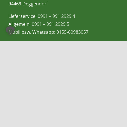
94469 Deggendorf
Lieferservice:
0991 – 991 2929 4
Allgemein:
0991 – 991 2929 5
Mobil bzw. Whatsapp:
0155-60983057
E-Mail:
info@teetempel-deggendorf.de
Öffnungszeiten Ladengeschäft
Montag – Freitag: 9.00 – 18.00 Uhr
Samstag: 9.00 – 16.00 Uhr
Zahlungsmethoden