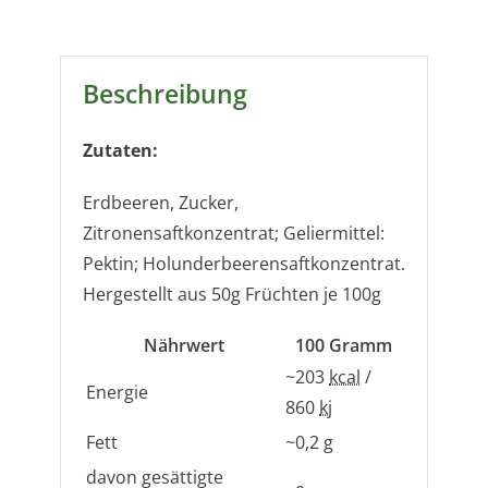
350g
Menge
Beschreibung
Zutaten:
Erdbeeren, Zucker,
Zitronensaftkonzentrat; Geliermittel:
Pektin; Holunderbeerensaftkonzentrat.
Hergestellt aus 50g Früchten je 100g
Nährwert
100
Gramm
~203
kcal
/
Energie
860
kj
Fett
~0,2
g
davon gesättigte