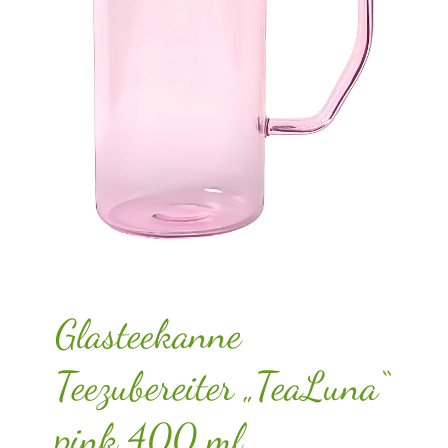
Glasteekanne
Teezubereiter „TeaLuna“
pink 400 ml