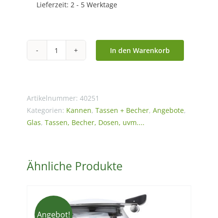
Lieferzeit:
2 - 5 Werktage
In den Warenkorb
Glasteekanne
Teezubereiter
"TeaLuna"
pink
Artikelnummer:
40251
400
Kategorien:
Kannen
,
Tassen + Becher
,
Angebote
,
Glas
,
Tassen, Becher, Dosen, uvm....
ml
Menge
Ähnliche Produkte
Angebot!