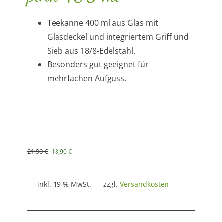
Teekanne 400 ml aus Glas mit
Glasdeckel und integriertem Griff und
Sieb aus 18/8-Edelstahl.
Besonders gut geeignet für
mehrfachen Aufguss.
Ursprünglicher
Aktueller
21,90
€
18,90
€
Preis
Preis
war:
ist:
21,90 €
18,90 €.
inkl. 19 % MwSt.
zzgl.
Versandkosten