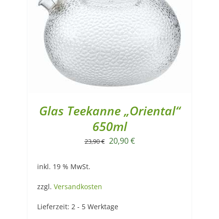
Glas Teekanne „Oriental“
650ml
Ursprünglicher
Aktueller
20,90
€
23,90
€
Preis
Preis
inkl. 19 % MwSt.
war:
ist:
23,90 €
20,90 €.
zzgl.
Versandkosten
Lieferzeit:
2 - 5 Werktage