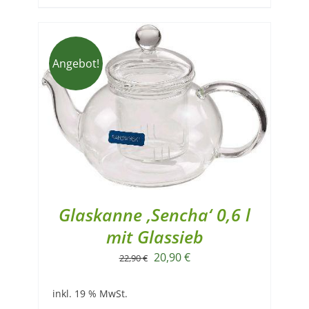
Angebot!
Glaskanne ‚Sencha‘ 0,6 l
mit Glassieb
Ursprünglicher
Aktueller
20,90
€
22,90
€
Preis
Preis
inkl. 19 % MwSt.
war:
ist: