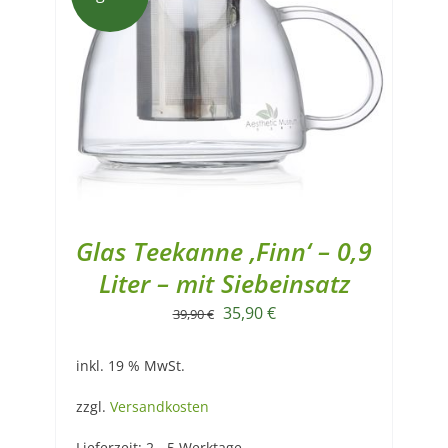
Glas Teekanne ‚Finn‘ – 0,9
Liter – mit Siebeinsatz
Ursprünglicher
Aktueller
35,90
€
39,90
€
Preis
Preis
inkl. 19 % MwSt.
war:
ist:
39,90 €
35,90 €.
zzgl.
Versandkosten
Lieferzeit:
2 - 5 Werktage