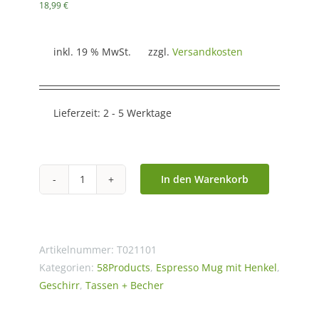
18,99
€
inkl. 19 % MwSt.
zzgl.
Versandkosten
Lieferzeit:
2 - 5 Werktage
In den Warenkorb
Espresso-
Mug
mit
Henkel
Artikelnummer:
T021101
"Verschmitzt",
Kategorien:
58Products
,
Espresso Mug mit Henkel
,
Geschirr
,
Tassen + Becher
80
ml