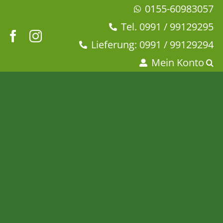
Zum
0155-60983057
Inhalt
Tel. 0991 / 99129295
springen
Lieferung: 0991 / 99129294
Mein Konto
China Yin Xiang
Startseite
Tee & Chai
Grüner Tee
China Yin Xiang