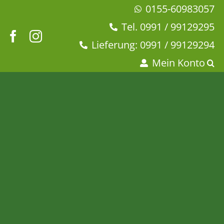
Zum
0155-60983057
Inhalt
Tel. 0991 / 99129295
springen
Lieferung: 0991 / 99129294
Mein Konto
Bio Innere Vitalität
Startseite
Tee & Chai
Bio-Tee
Kräutertee
Bio Innere Vitalität