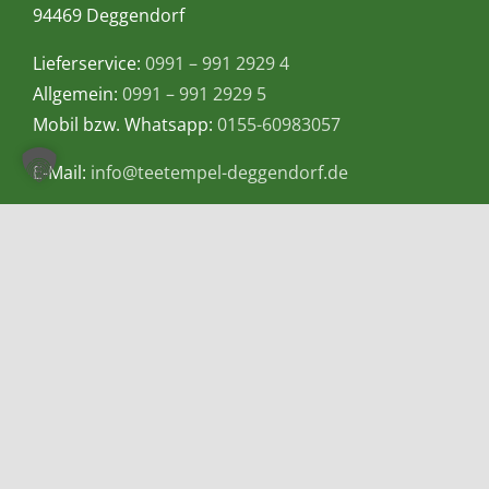
94469 Deggendorf
Lieferservice:
0991 – 991 2929 4
Allgemein:
0991 – 991 2929 5
Mobil bzw. Whatsapp:
0155-60983057
E-Mail:
info@teetempel-deggendorf.de
Öffnungszeiten Ladengeschäft
Montag – Freitag: 9.00 – 18.00 Uhr
Samstag: 9.00 – 16.00 Uhr
Zahlungsmethoden