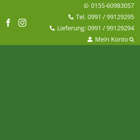
Zum
0155-60983057
Inhalt
Tel. 0991 / 99129295
springen
Lieferung: 0991 / 99129294
Mein Konto
Ananas Physalis mild
natürlich
Startseite
Tee & Chai
Früchtetee
Ananas Physalis mild natürlich