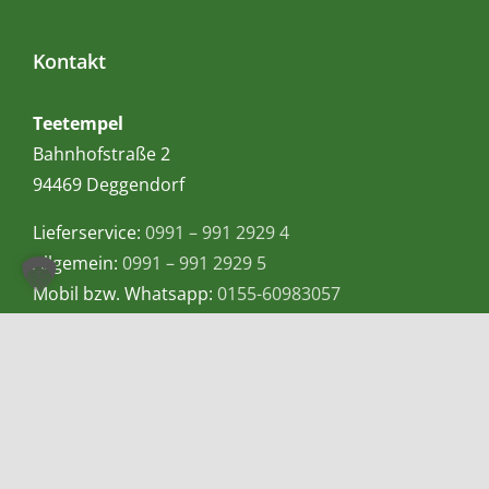
Kontakt
Teetempel
Bahnhofstraße 2
94469 Deggendorf
Lieferservice:
0991 – 991 2929 4
Allgemein:
0991 – 991 2929 5
Mobil bzw. Whatsapp:
0155-60983057
E-Mail:
info@teetempel-deggendorf.de
Öffnungszeiten Ladengeschäft
Montag – Freitag: 9.00 – 18.00 Uhr