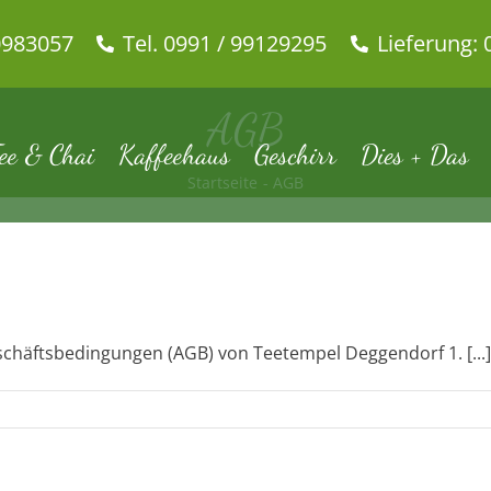
0983057
Tel. 0991 / 99129295
Lieferung: 
AGB
ee & Chai
Kaffeehaus
Geschirr
Dies + Das
Startseite
AGB
häftsbedingungen (AGB) von Teetempel Deggendorf 1. [...]
B