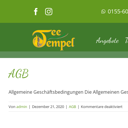
Zum
0155-6
Inhalt
springen
Angebote
T
AGB
Allgemeine Geschäftsbedingungen Die Allgemeinen Gesc
für
Von
admin
|
Dezember 21, 2020
|
AGB
|
Kommentare deaktiviert
AG