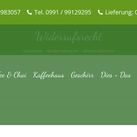
0983057
Tel. 0991 / 99129295
Lieferung: 
Widerrufsrecht
Startseite
Widerrufsrecht
Widerrufsrecht
ee & Chai
Kaffeehaus
Geschirr
Dies + Das