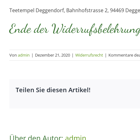
Teetempel Deggendorf, Bahnhofstrasse 2, 94469 Degg
Ende der Widerrufsbelehrun
Von
admin
|
Dezember 21, 2020
|
Widerrufsrecht
|
Kommentare deak
Teilen Sie diesen Artikel!
Über den Autor:
admin