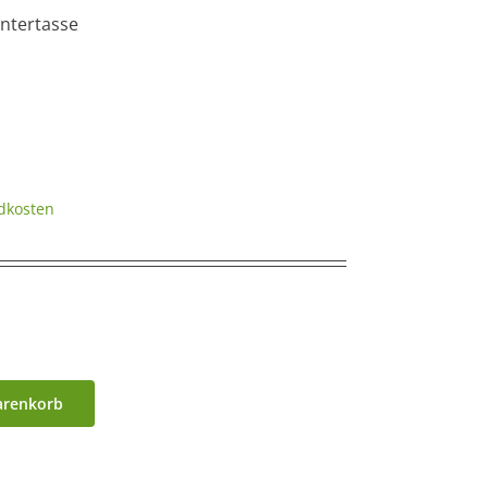
ntertasse
dkosten
arenkorb