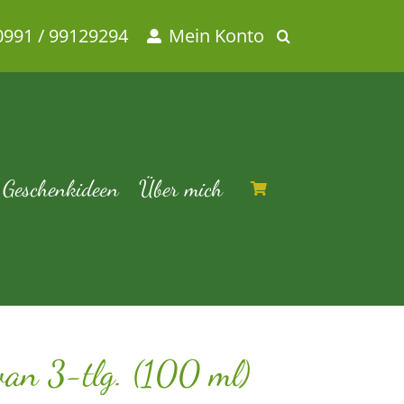
0991 / 99129294
Mein Konto
ml)
ng Ton Gaiwan 3-tlg. (100 ml)
Geschenkideen
Über mich
an 3-tlg. (100 ml)