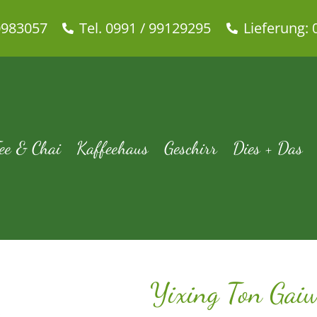
0983057
Tel. 0991 / 99129295
Lieferung: 
xing Ton Gaiwan 3-tlg. (100 
n, Becher, Dosen, uvm....
Geschirr
Gaiwan
Tassen + Becher
Yixi
ee & Chai
Kaffeehaus
Geschirr
Dies + Das
Yixing Ton Gaiw