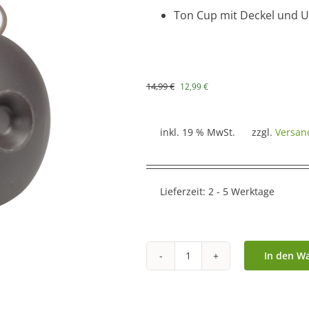
Ton Cup mit Deckel und U
Ursprünglicher
Aktueller
14,99
€
12,99
€
Preis
Preis
war:
ist:
14,99 €
12,99 €.
inkl. 19 % MwSt.
zzgl.
Versan
Lieferzeit:
2 - 5 Werktage
In den W
Yixing
Ton
Gaiwan