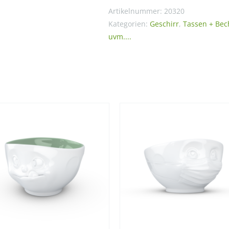
3-
Artikelnummer:
20320
tlg.
Kategorien:
Geschirr
,
Tassen + Bec
uvm....
(100
ml)
Menge