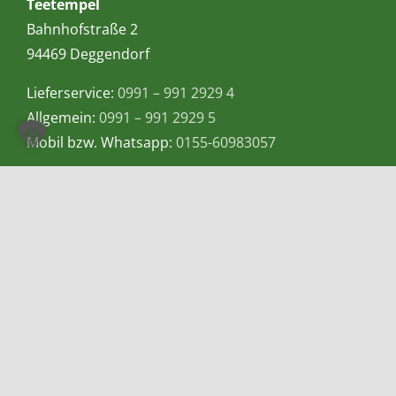
Teetempel
Bahnhofstraße 2
94469 Deggendorf
Lieferservice:
0991 – 991 2929 4
Allgemein:
0991 – 991 2929 5
Mobil bzw. Whatsapp:
0155-60983057
E-Mail:
info@teetempel-deggendorf.de
Öffnungszeiten Ladengeschäft
Montag – Freitag: 9.00 – 18.00 Uhr
Samstag: 9.00 – 16.00 Uhr
Zahlungsmethoden