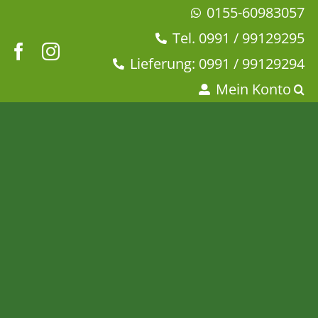
Zum
0155-60983057
Inhalt
Tel. 0991 / 99129295
springen
Lieferung: 0991 / 99129294
Mein Konto
Vegane Fruchtgummis –
kleine Pektin
Fruchtsaftbären
Startseite
Dies + Das
Fruchtgummis
Vegane Fruchtgummis – kleine Pektin Fruchtsaftbären