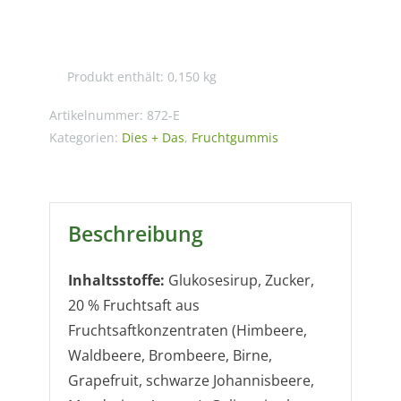
Fruchtgummis
-
kleine
Produkt enthält: 0,150
kg
Pektin
Fruchtsaftbären
Artikelnummer:
872-E
Menge
Kategorien:
Dies + Das
,
Fruchtgummis
Beschreibung
Inhaltsstoffe:
Glukosesirup, Zucker,
20 % Fruchtsaft aus
Fruchtsaftkonzentraten (Himbeere,
Waldbeere, Brombeere, Birne,
Grapefruit, schwarze Johannisbeere,