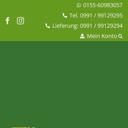
Zum
0155-60983057
Inhalt
Tel. 0991 / 99129295
springen
Lieferung: 0991 / 99129294
Mein Konto
Thermometer – bis 110° C
Startseite
Dies + Das
Tee-Zubehör
Thermometer – bis 110° C