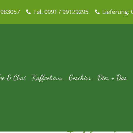
0983057
Tel. 0991 / 99129295
Lieferung: 
„Teufelszeug“ – Das Chiligewür
e
Dies + Das
Gewürze + Öle + Balsamico
„Teufelszeug“ – Das C
ee & Chai
Kaffeehaus
Geschirr
Dies + Das