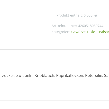
Das
Chiligewürz
Produkt enthält: 0,050
kg
Menge
Artikelnummer:
4260518050744
Kategorien:
Gewürze + Öle + Balsa
ucker, Zwiebeln, Knoblauch, Paprikaflocken, Petersilie, Salb