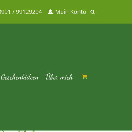
0991 / 99129294
Mein Konto
z
hiligewürz
Geschenkideen
Über mich