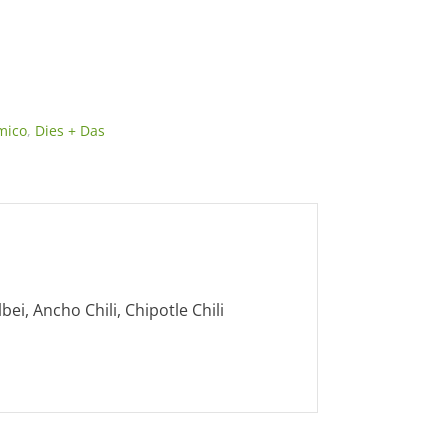
mico
,
Dies + Das
ei, Ancho Chili, Chipotle Chili