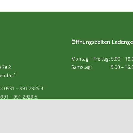
Öffnungszeiten Ladenge
Montag – Freitag: 9.00 – 18
aße 2
Samstag: 9.00 – 16.0
endorf
e:
0991 – 991 2929 4
0991 – 991 2929 5
 Whatsapp:
0155-60983057
@teetempel-deggendorf.de