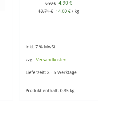
Ursprünglicher
Aktueller
4,90
€
6,90
€
Preis
Preis
19,71
€
14,00
€
/
kg
war:
ist:
6,90 €
4,90 €.
inkl. 7 % MwSt.
zzgl.
Versandkosten
Lieferzeit:
2 - 5 Werktage
Produkt enthält: 0,35
kg