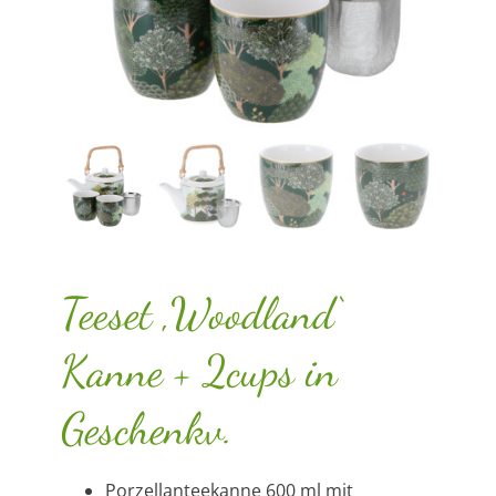
Teeset ‚Woodland‘
Kanne + 2cups in
Geschenkv.
Porzellanteekanne 600 ml mit