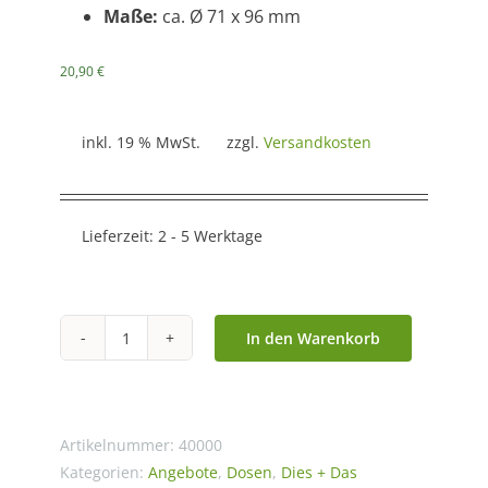
Maße:
ca. Ø 71 x 96 mm
20,90
€
inkl. 19 % MwSt.
zzgl.
Versandkosten
Lieferzeit:
2 - 5 Werktage
In den Warenkorb
Teedose
"Shi"
40g,
rund,
Artikelnummer:
40000
mit
Kategorien:
Angebote
,
Dosen
,
Dies + Das