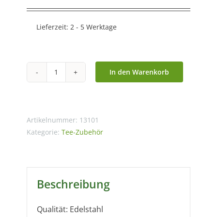
Lieferzeit:
2 - 5 Werktage
In den Warenkorb
Tee-
Uhr
aus
Edelstahl
Artikelnummer:
13101
Menge
Kategorie:
Tee-Zubehör
Beschreibung
Qualität: Edelstahl