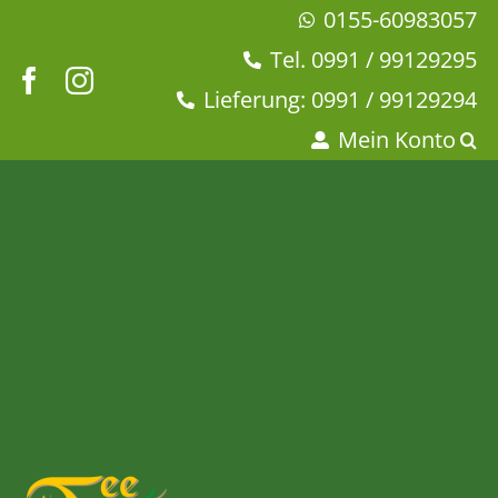
Zum
0155-60983057
Inhalt
Tel. 0991 / 99129295
springen
Lieferung: 0991 / 99129294
Mein Konto
Tee-Uhr aus Edelstahl
Startseite
Dies + Das
Tee-Zubehör
Tee-Uhr aus Edelstahl