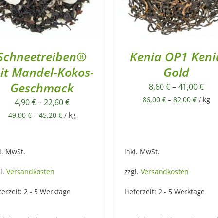
Schneetreiben®
Kenia OP1 Keni
it Mandel-Kokos-
Gold
Geschmack
8,60
€
–
41,00
€
86,00
€
–
82,00
€
/
kg
4,90
€
–
22,60
€
49,00
€
–
45,20
€
/
kg
l. MwSt.
inkl. MwSt.
l.
Versandkosten
zzgl.
Versandkosten
ferzeit:
2 - 5 Werktage
Lieferzeit:
2 - 5 Werktage