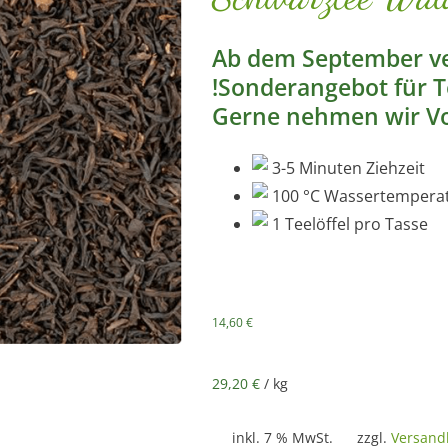
Ab dem September ve
!Sonderangebot für 
Gerne nehmen wir Vo
3-5 Minuten Ziehzeit
100 °C Wassertempera
1 Teelöffel pro Tasse
14,60
€
29,20
€
/
kg
inkl. 7 % MwSt.
zzgl.
Versand