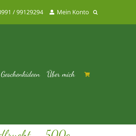
0991 / 99129294
Mein Konto
g
cht – 500g
Geschenkideen
Über mich
dfrucht – 500g