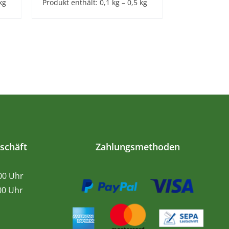
kg
Produkt enthält: 0,1
kg
– 0,5
kg
schäft
Zahlungsmethoden
.00 Uhr
0 Uhr