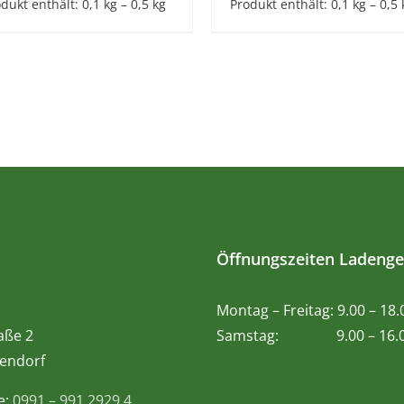
dukt enthält: 0,1
kg
– 0,5
kg
Produkt enthält: 0,1
kg
– 0,5
Öffnungszeiten Ladenge
Montag – Freitag: 9.00 – 18
aße 2
Samstag: 9.00 – 16.0
endorf
e:
0991 – 991 2929 4