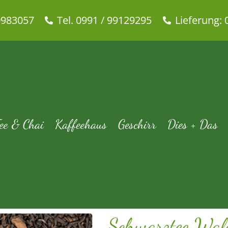
0983057
Tel. 0991 / 99129295
Lieferung: 
Schwarztee Waldfrucht – 500
Tee für Schnäppchenjäger
Schwarzer Tee
Schwarztee Waldfru
ee & Chai
Kaffeehaus
Geschirr
Dies + Das
Schwarztee Wal