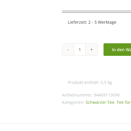
Lieferzeit:
2 - 5 Werktage
In den W
Schwarztee
Waldfrucht
-
500g
Produkt enthält: 0,5
kg
Menge
Artikelnummer:
94469113698
Kategorien:
Schwarzer Tee
,
Tee fü