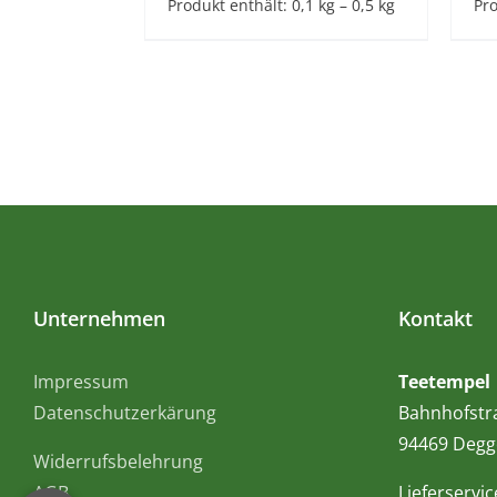
Produkt enthält: 0,1
kg
– 0,5
kg
Pro
Unternehmen
Kontakt
Impressum
Teetempel
Datenschutzerkärung
Bahnhofstr
94469 Degg
Widerrufsbelehrung
AGB
Lieferservic