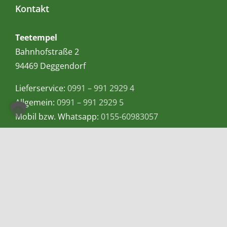
Kontakt
Teetempel
Bahnhofstraße 2
94469 Deggendorf
Lieferservice:
0991 – 991 2929 4
Allgemein:
0991 – 991 2929 5
Mobil bzw. Whatsapp:
0155-60983057
E-Mail:
info@teetempel-deggendorf.de
Öffnungszeiten Ladengeschäft
Montag – Freitag: 9.00 – 18.00 Uhr
Samstag: 9.00 – 16.00 Uhr