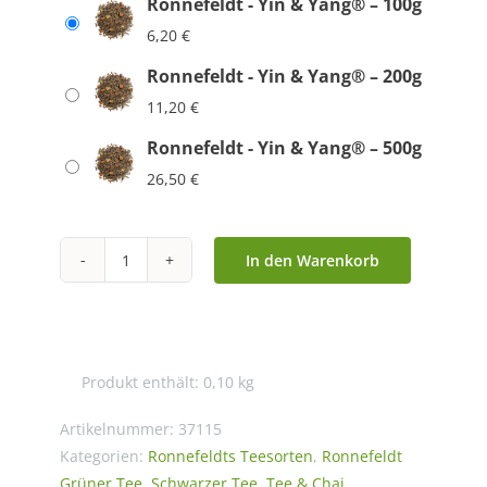
Ronnefeldt - Yin & Yang® – 100g
6,20
€
Ronnefeldt - Yin & Yang® – 200g
11,20
€
Ronnefeldt - Yin & Yang® – 500g
26,50
€
In den Warenkorb
Ronnefeldt
-
Yin
&
Produkt enthält: 0,10
kg
Yang®
Menge
Artikelnummer:
37115
Kategorien:
Ronnefeldts Teesorten
,
Ronnefeldt
Grüner Tee
,
Schwarzer Tee
,
Tee & Chai