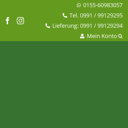
Zum
0155-60983057
Inhalt
Tel. 0991 / 99129295
springen
Lieferung: 0991 / 99129294
Mein Konto
Ronnefeldt – Yin &
Yang®
Startseite
Ronnefeldt Grüner Tee
Ronnefeldts Teesorten
Tee & Chai
Schwarzer Tee
Ronnefeldt – Yin & Yang®