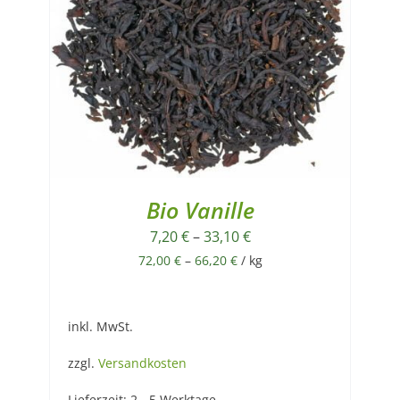
Bio Vanille
7,20
€
–
33,10
€
72,00
€
–
66,20
€
/
kg
inkl. MwSt.
zzgl.
Versandkosten
Lieferzeit:
2 - 5 Werktage