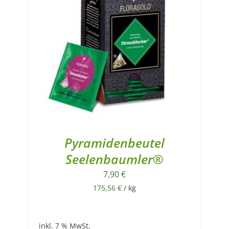
Pyramidenbeutel
Seelenbaumler®
7,90
€
175,56
€
/
kg
inkl. 7 % MwSt.