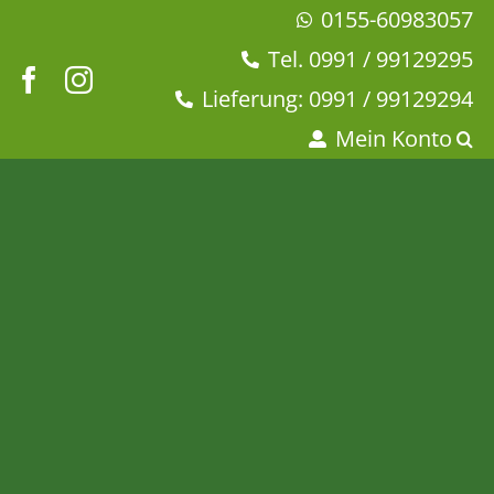
Zum
0155-60983057
Inhalt
Tel. 0991 / 99129295
springen
Lieferung: 0991 / 99129294
Mein Konto
Ronnefeldt – Orange auf
Kräutern
Startseite
Ronnefeldt Kräutertee
Ronnefeldts Teesorten
Tee & Chai
Kräutertee
Ronnefeldt – Orange auf Kräutern