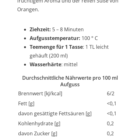
fruchtigem Aroma und der reifen Süße von
Orangen.
Ziehzeit:
5 – 8 Minuten
Aufgusstemperatur:
100 ° C
Teemenge für 1 Tasse
: 1 TL leicht
gehäuft (200 ml)
Wasserhärte
: mittel
Durchschnittliche Nährwerte pro 100 ml
Aufguss
Brennwert [kJ/kcal]
6/2
Fett [g]
<0,1
davon gesättigte Fettsäuren [g]
<0,1
Kohlenhydrate [g]
0,2
davon Zucker [g]
0,2