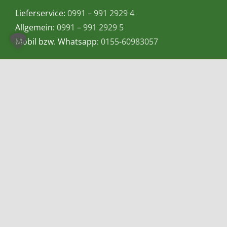
Lieferservice:
0991 – 991 2929 4
Allgemein:
0991 – 991 2929 5
Mobil bzw. Whatsapp:
0155-60983057
E-Mail:
info@teetempel-deggendorf.de
Öffnungszeiten Ladengeschäft
Montag – Freitag: 9.00 – 18.00 Uhr
Samstag: 9.00 – 16.00 Uhr
Zahlungsmethoden