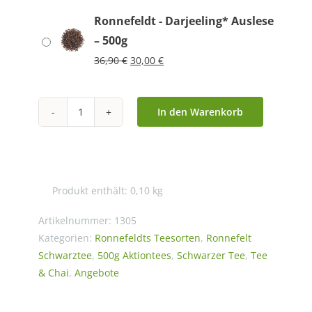
Ronnefeldt - Darjeeling* Auslese
– 500g
Ursprünglicher
Aktueller
36,90
€
30,00
€
Preis
Preis
war:
ist:
36,90 €
30,00 €.
In den Warenkorb
Ronnefeldt
-
Darjeeling*
Auslese
Produkt enthält: 0,10
kg
Menge
Artikelnummer:
1305
Kategorien:
Ronnefeldts Teesorten
,
Ronnefelt
Schwarztee
,
500g Aktiontees
,
Schwarzer Tee
,
Tee
& Chai
,
Angebote