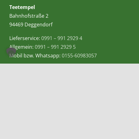
Teetempel
Bahnhofstraße 2
94469 Deggendorf
Lieferservice:
0991 – 991 2929 4
Allgemein:
0991 – 991 2929 5
Mobil bzw. Whatsapp:
0155-60983057
E-Mail:
info@teetempel-deggendorf.de
Öffnungszeiten Ladengeschäft
Montag – Freitag: 9.00 – 18.00 Uhr
Samstag: 9.00 – 16.00 Uhr