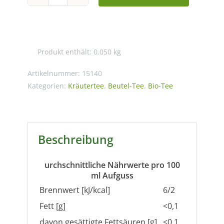
Ronnefeldt
Bio
Teavelope
Peppermint
Produkt enthält: 0,050
kg
(Pfefferminze)
Menge
Artikelnummer:
15140
Kategorien:
Kräutertee
,
Beutel-Tee
,
Bio-Tee
Beschreibung
urchschnittliche Nährwerte pro 100
ml Aufguss
Brennwert [kJ/kcal]
6/2
Fett [g]
<0,1
davon gesättigte Fettsäuren [g]
<0,1