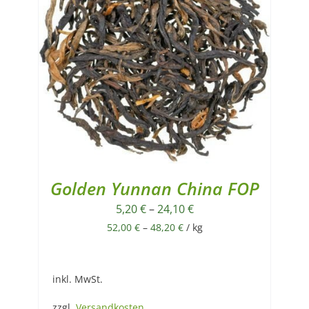
Golden Yunnan China FOP
5,20
€
–
24,10
€
52,00
€
–
48,20
€
/
kg
inkl. MwSt.
zzgl.
Versandkosten