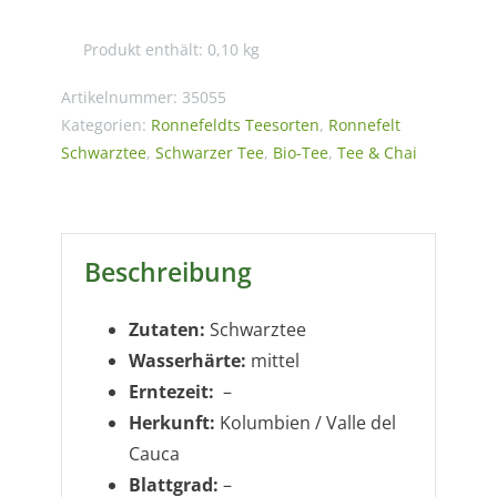
Bio
Malty
Produkt enthält: 0,10
kg
Black
Menge
Artikelnummer:
35055
Kategorien:
Ronnefeldts Teesorten
,
Ronnefelt
Schwarztee
,
Schwarzer Tee
,
Bio-Tee
,
Tee & Chai
Beschreibung
Zutaten:
Schwarztee
Wasserhärte:
mittel
Erntezeit:
–
Herkunft:
Kolumbien / Valle del
Cauca
Blattgrad:
–