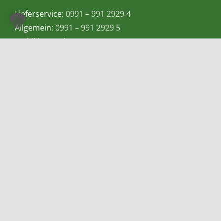
Lieferservice:
0991 – 991 2929 4
Allgemein:
0991 – 991 2929 5
Mobil bzw. Whatsapp:
0155-60983057
E-Mail:
info@teetempel-deggendorf.de
Öffnungszeiten Ladengeschäft
Montag – Freitag: 9.00 – 18.00 Uhr
Samstag: 9.00 – 16.00 Uhr
Zahlungsmethoden