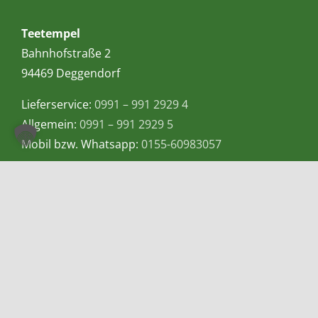
Teetempel
Bahnhofstraße 2
94469 Deggendorf
Lieferservice:
0991 – 991 2929 4
Allgemein:
0991 – 991 2929 5
Mobil bzw. Whatsapp:
0155-60983057
E-Mail:
info@teetempel-deggendorf.de
Öffnungszeiten Ladengeschäft
Montag – Freitag: 9.00 – 18.00 Uhr
Samstag: 9.00 – 16.00 Uhr