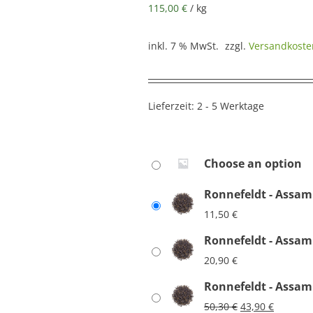
115,00
€
/
kg
inkl. 7 % MwSt.
zzgl.
Versandkoste
Lieferzeit:
2 - 5 Werktage
Choose an option
Ronnefeldt - Assa
11,50
€
Ronnefeldt - Assa
20,90
€
Ronnefeldt - Assa
Ursprünglicher
Aktuelle
50,30
€
43,90
€