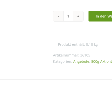
Preis
Preis
war:
ist:
50,30 €
43,90 €.
In den W
Ronnefeldt
-
Assam
Mangalam
Produkt enthält: 0,10
kg
Menge
Artikelnummer:
36105
Kategorien:
Angebote
,
500g Aktion