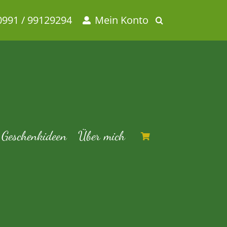
0991 / 99129294
Mein Konto
m
t – Assam Mangalam
Geschenkideen
Über mich