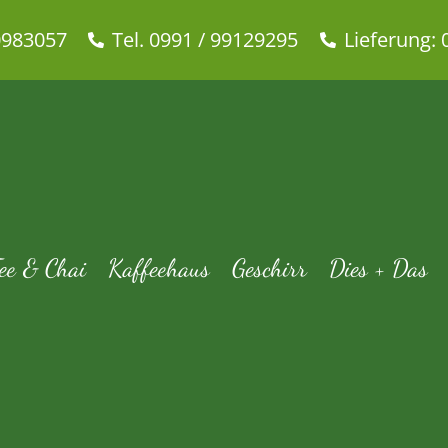
0983057
Tel. 0991 / 99129295
Lieferung: 
Ronnefeldt – Assam Mangala
tiontees
Angebote
Tee & Chai
Bio-Tee
Schwarzer Tee
Ronnefeld
ee & Chai
Kaffeehaus
Geschirr
Dies + Das