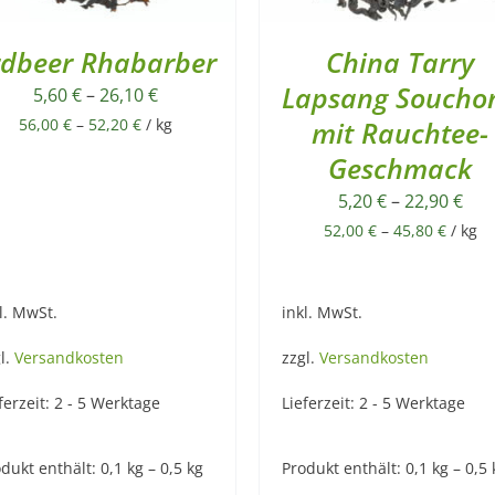
rdbeer Rhabarber
China Tarry
Lapsang Soucho
5,60
€
–
26,10
€
56,00
€
–
52,20
€
/
kg
mit Rauchtee-
Geschmack
5,20
€
–
22,90
€
52,00
€
–
45,80
€
/
kg
l. MwSt.
inkl. MwSt.
l.
Versandkosten
zzgl.
Versandkosten
ferzeit:
2 - 5 Werktage
Lieferzeit:
2 - 5 Werktage
dukt enthält: 0,1
kg
– 0,5
kg
Produkt enthält: 0,1
kg
– 0,5