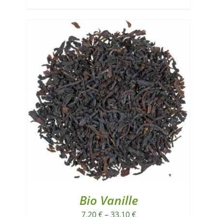
Bio Vanille
7,20
€
–
33,10
€