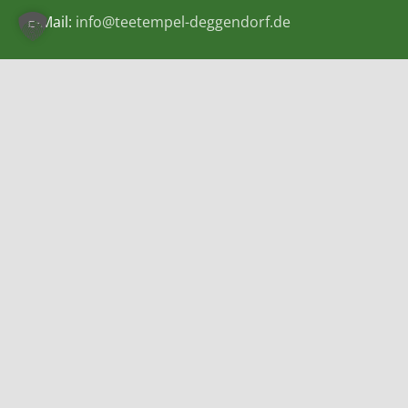
E-Mail:
info@teetempel-deggendorf.de
Öffnungszeiten Ladengeschäft
Montag – Freitag: 9.00 – 18.00 Uhr
Samstag: 9.00 – 16.00 Uhr
Zahlungsmethoden