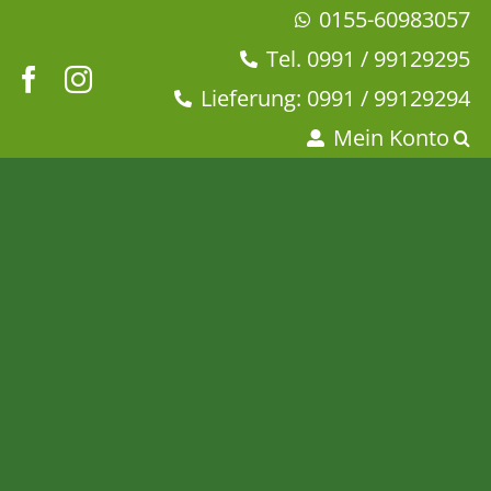
Zum
0155-60983057
Inhalt
Tel. 0991 / 99129295
springen
Lieferung: 0991 / 99129294
Mein Konto
Pu Erh Asian Tiger®
Startseite
Tee & Chai
Schwarzer Tee
Pu Erh Asian Tiger®