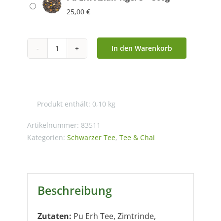
25,00
€
In den Warenkorb
Pu
Erh
Asian
Tiger®
Produkt enthält: 0,10
kg
Menge
Artikelnummer:
83511
Kategorien:
Schwarzer Tee
,
Tee & Chai
Beschreibung
Zutaten:
Pu Erh Tee, Zimtrinde,