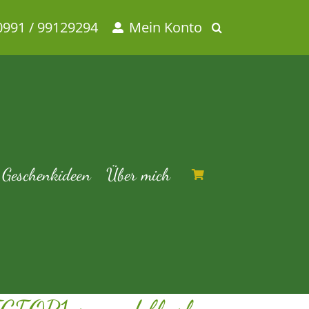
0991 / 99129294
Mein Konto
ush
 flush
Geschenkideen
Über mich