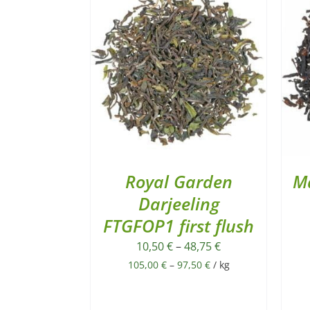
Royal Garden
Ma
Darjeeling
FTGFOP1 first flush
10,50
€
–
48,75
€
105,00
€
–
97,50
€
/
kg