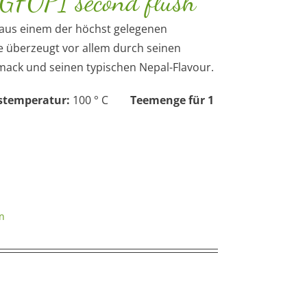
TGFOP1 second flush
g aus einem der höchst gelegenen
e überzeugt vor allem durch seinen
ack und seinen typischen Nepal-Flavour.
stemperatur:
100 ° C
Teemenge für 1
n