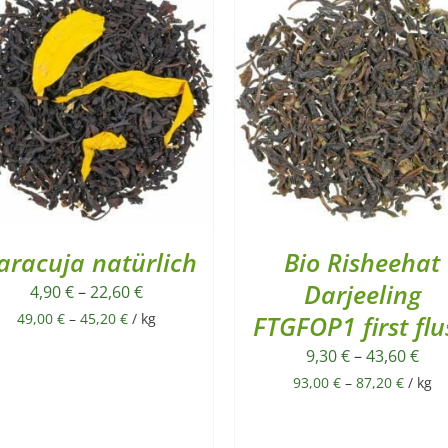
racuja natürlich
Bio Risheehat
Darjeeling
4,90
€
–
22,60
€
49,00
€
–
45,20
€
/
kg
FTGFOP1 first fl
9,30
€
–
43,60
€
93,00
€
–
87,20
€
/
kg