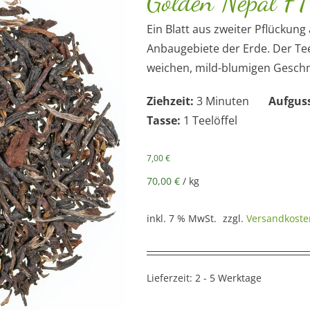
Golden Nepal F
Ein Blatt aus zweiter Pflückun
Anbaugebiete der Erde. Der Te
weichen, mild-blumigen Geschm
Ziehzeit:
3 Minuten
Aufgus
Tasse:
1 Teelöffel
7,00
€
70,00
€
/
kg
inkl. 7 % MwSt.
zzgl.
Versandkoste
Lieferzeit:
2 - 5 Werktage