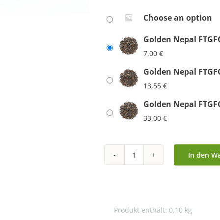
Choose an option
Golden Nepal FTGFO
7,00
€
Golden Nepal FTGFO
13,55
€
Golden Nepal FTGFO
33,00
€
In den W
Golden
Nepal
FTGFOP1
second
Produkt enthält: 0,10
kg
flush