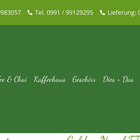
0983057
Tel. 0991 / 99129295
Lieferung: 
lden Nepal FTGFOP1 second fl
seite
Tee & Chai
Schwarzer Tee
Golden Nepal FTGFOP1 second
ee & Chai
Kaffeehaus
Geschirr
Dies + Das