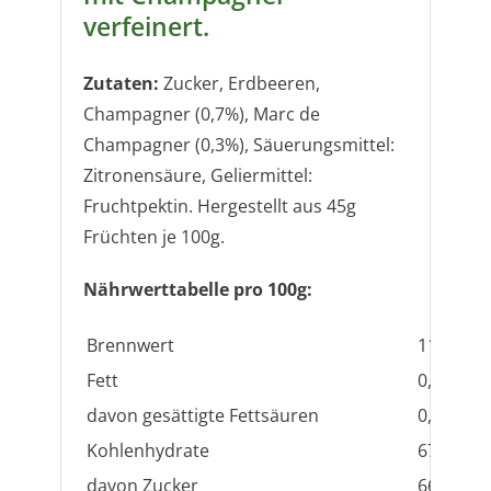
verfeinert.
Zutaten:
Zucker, Erdbeeren,
Champagner (0,7%), Marc de
Champagner (0,3%), Säuerungsmittel:
Zitronensäure, Geliermittel:
Fruchtpektin. Hergestellt aus 45g
Früchten je 100g.
Nährwerttabelle pro 100g:
Brennwert
1154 kJ /
Fett
0,0g
davon gesättigte Fettsäuren
0,0g
Kohlenhydrate
67,2g
davon Zucker
66,9g