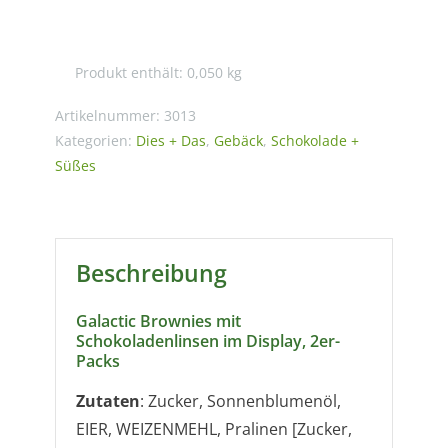
Brownie
–
Galactic
Produkt enthält: 0,050
kg
Brownies
2er
Artikelnummer:
3013
50g
Kategorien:
Dies + Das
,
Gebäck
,
Schokolade +
Süßes
Menge
Beschreibung
Galactic Brownies mit
Schokoladenlinsen im Display, 2er-
Packs
Zutaten
: Zucker, Sonnenblumenöl,
EIER, WEIZENMEHL, Pralinen [Zucker,