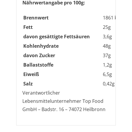
Nährwertangabe pro 100g:
Brennwert
1861 kJ / 445 
Fett
25g
davon gesättigte Fettsäuren
3,6g
Kohlenhydrate
48g
davon Zucker
37g
Ballaststoffe
1,2g
Eiweiß
6,5g
Salz
0,42g
Verantwortlicher
Lebensmittelunternehmer Top Food
GmbH – Badstr. 16 – 74072 Heilbronn