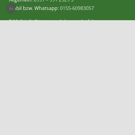
Mobil bzw. Whatsapp:
0155-60983057
E-Mail:
info@teetempel-deggendorf.de
Öffnungszeiten Ladengeschäft
Montag – Freitag: 9.00 – 18.00 Uhr
Samstag: 9.00 – 16.00 Uhr
Zahlungsmethoden