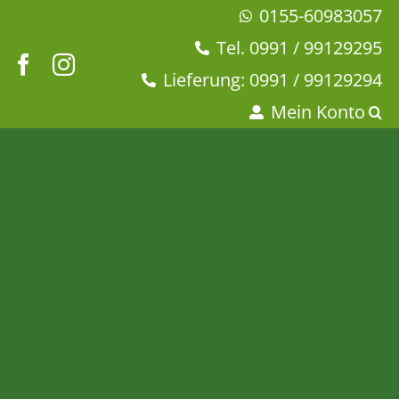
Zum
0155-60983057
Inhalt
Tel. 0991 / 99129295
springen
Lieferung: 0991 / 99129294
Mein Konto
Männertraum® mit
Ingwer-Ginseng-
Geschmack
Startseite
Tee & Chai
Kräutertee
Männertraum® mit Ingwer-Ginseng-Geschmack