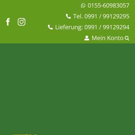
Zum
0155-60983057
Inhalt
Tel. 0991 / 99129295
springen
Lieferung: 0991 / 99129294
Mein Konto
Kerze „Mutterliebeslicht“
rot – Serie Wünschelicht
Startseite
Dies + Das
Licht + Kerzen
Kerze „Mutterliebeslicht“ rot – Serie Wünschelicht