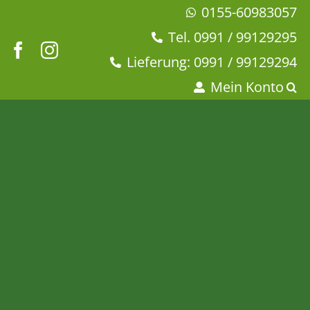
Zum
0155-60983057
Inhalt
Tel. 0991 / 99129295
springen
Lieferung: 0991 / 99129294
Mein Konto
Kerze „Konfettilicht“
buntdruck – Serie
Wünschelicht
Startseite
Dies + Das
Licht + Kerzen
Kerze „Konfettilicht“ buntdruck – Serie Wünschelicht