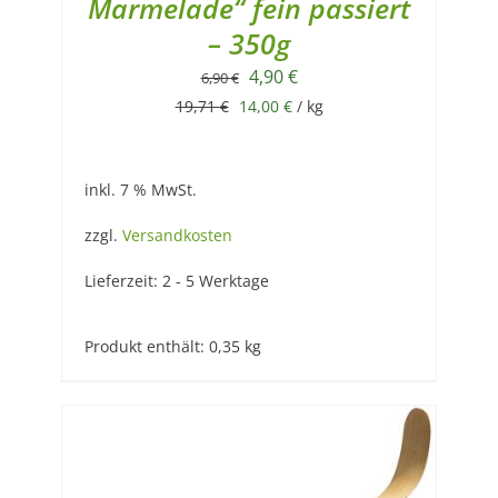
Marmelade“ fein passiert
– 350g
Ursprünglicher
Aktueller
4,90
€
6,90
€
Preis
Preis
19,71
€
14,00
€
/
kg
war:
ist:
6,90 €
4,90 €.
inkl. 7 % MwSt.
zzgl.
Versandkosten
Lieferzeit:
2 - 5 Werktage
Produkt enthält: 0,35
kg