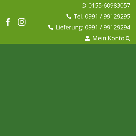
Zum
0155-60983057
Inhalt
Tel. 0991 / 99129295
springen
Lieferung: 0991 / 99129294
Mein Konto
Kerze „Dankeslicht“ farbig
– Serie Wünschelicht
Startseite
Dies + Das
Licht + Kerzen
Kerze „Dankeslicht“ farbig – Serie Wünschelicht