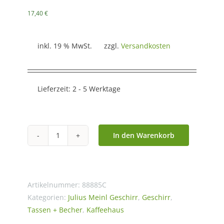
17,40
€
inkl. 19 % MwSt.
zzgl.
Versandkosten
Lieferzeit:
2 - 5 Werktage
In den Warenkorb
Julius
Meinl
-
Premium
Artikelnummer:
88885C
Ivory
Kategorien:
Julius Meinl Geschirr
,
Geschirr
,
Tassen + Becher
,
Kaffeehaus
Tee