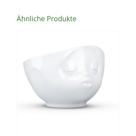
/
Cappuccino
Ähnliche Produkte
Tasse
Menge