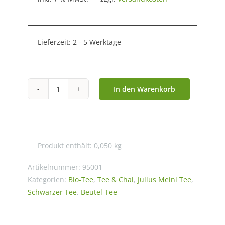
Lieferzeit:
2 - 5 Werktage
In den Warenkorb
Julius
Meinl
-
Bio
Produkt enthält: 0,050
kg
Assam
South
Artikelnummer:
95001
India
Kategorien:
Bio-Tee
,
Tee & Chai
,
Julius Meinl Tee
,
Schwarzer Tee
,
Beutel-Tee
blend
-
20