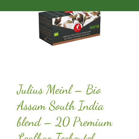
Julius Meinl – Bio
Assam South India
blend – 20 Premium
Leafbag Teebeutel