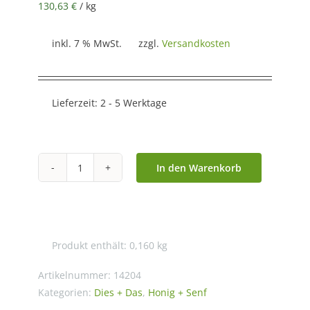
130,63
€
/
kg
inkl. 7 % MwSt.
zzgl.
Versandkosten
Lieferzeit:
2 - 5 Werktage
In den Warenkorb
Honig
Geschenkset
Bio
4
Produkt enthält: 0,160
kg
x
40g,
Artikelnummer:
14204
DE-
Kategorien:
Dies + Das
,
Honig + Senf