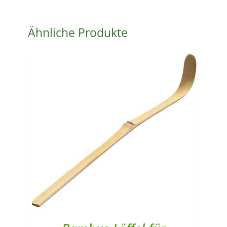
ÖKO-
001
Menge
Ähnliche Produkte