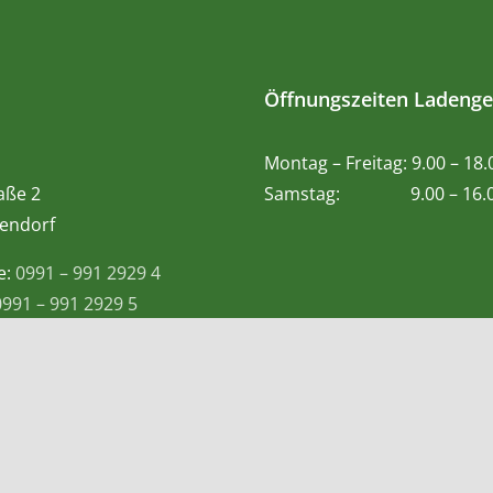
Öffnungszeiten Ladenge
Montag – Freitag: 9.00 – 18
aße 2
Samstag: 9.00 – 16.0
endorf
e:
0991 – 991 2929 4
0991 – 991 2929 5
 Whatsapp:
0155-60983057
@teetempel-deggendorf.de