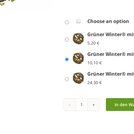
Choose an option
Grüner Winter® mi
5,20
€
Grüner Winter® mi
10,10
€
Grüner Winter® mi
24,30
€
In den W
Grüner
Winter®
mit
Zimt-