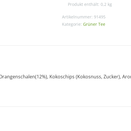
Produkt enthält: 0,2
kg
Orange-
Geschmack
Artikelnummer:
91495
Menge
Kategorie:
Grüner Tee
Orangenschalen(12%), Kokoschips (Kokosnuss, Zucker), Aro