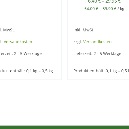
6,40
€
–
29,95
€
64,00
€
–
59,90
€
/
kg
l. MwSt.
inkl. MwSt.
l.
Versandkosten
zzgl.
Versandkosten
ferzeit:
2 - 5 Werktage
Lieferzeit:
2 - 5 Werktage
dukt enthält: 0,1
kg
– 0,5
kg
Produkt enthält: 0,1
kg
– 0,5