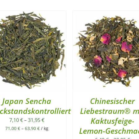
Japan Sencha
Chinesischer
ckstandskontrolliert
Liebestraum® m
Kaktusfeige-
7,10
€
–
31,95
€
71,00
€
–
63,90
€
/
kg
Lemon-Geschma