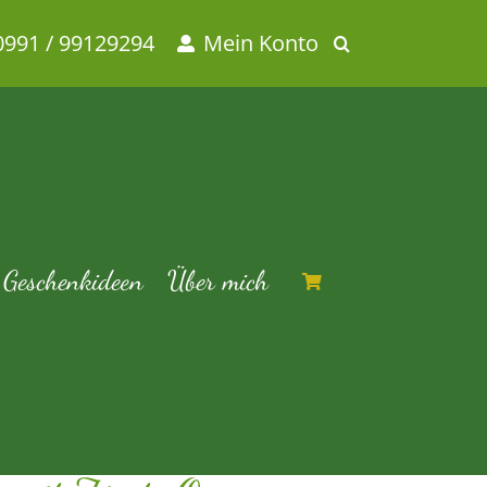
0991 / 99129294
Mein Konto
schmack
eschmack
Geschenkideen
Über mich