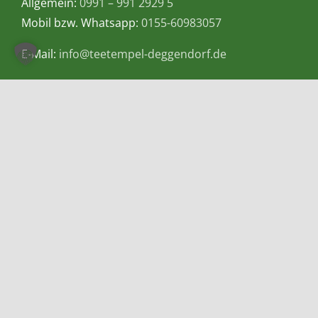
Allgemein:
0991 – 991 2929 5
Mobil bzw. Whatsapp:
0155-60983057
E-Mail:
info@teetempel-deggendorf.de
Öffnungszeiten Ladengeschäft
Montag – Freitag: 9.00 – 18.00 Uhr
Samstag: 9.00 – 16.00 Uhr
Zahlungsmethoden