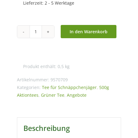
Lieferzeit:
2 - 5 Werktage
In den Warenkorb
China
Sencha
Aktionstee
-
Produkt enthält: 0,5
kg
500
g
Artikelnummer:
9570709
Packung
Kategorien:
Tee für Schnäppchenjäger
,
500g
Aktiontees
,
Grüner Tee
,
Angebote
Menge
Beschreibung