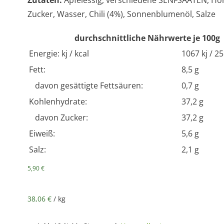
Zutaten:
Apfelessig, verschiedene SENFSAATEN, Hon
Zucker, Wasser, Chili (4%), Sonnenblumenöl, Salze
durchschnittliche Nährwerte je 100g
Energie: kj / kcal
1067 kj / 25
Fett:
8,5 g
davon gesättigte Fettsäuren:
0,7 g
Kohlenhydrate:
37,2 g
davon Zucker:
37,2 g
Eiweiß:
5,6 g
Salz:
2,1 g
5,90
€
38,06
€
/
kg