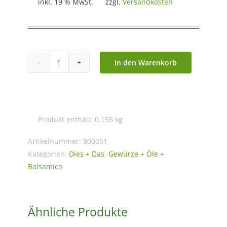
inkl. 19 % MwSt.
zzgl.
Versandkosten
In den Warenkorb
Chili-
Honigsenf
-
155g
Produkt enthält: 0,155
kg
Menge
Artikelnummer:
800051
Kategorien:
Dies + Das
,
Gewürze + Öle +
Balsamico
Ähnliche Produkte