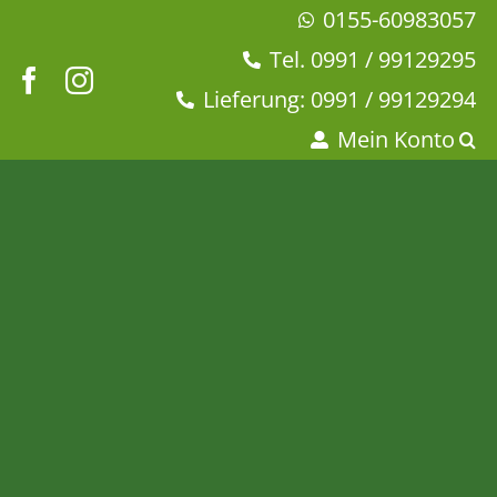
Zum
0155-60983057
Inhalt
Tel. 0991 / 99129295
springen
Lieferung: 0991 / 99129294
Mein Konto
Chili-Honigsenf – 155g
Startseite
Dies + Das
Gewürze + Öle + Balsamico
Chili-Honigsenf – 155g