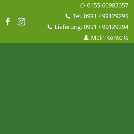
Zum
0155-60983057
Inhalt
Tel. 0991 / 99129295
springen
Lieferung: 0991 / 99129294
Mein Konto
Blue Baron mit
Bergamotte-Geschmack
Startseite
Tee & Chai
Schwarzer Tee
Blue Baron mit Bergamotte-Geschmack