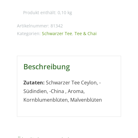
Bergamotte-
Produkt enthält: 0,10
kg
Geschmack
Menge
Artikelnummer:
81342
Kategorien:
Schwarzer Tee
,
Tee & Chai
Beschreibung
Zutaten:
Schwarzer Tee Ceylon, -
Südindien, -China , Aroma,
Kornblumenblüten, Malvenblüten