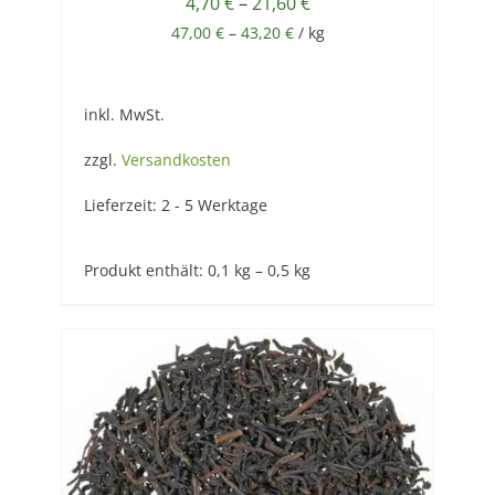
4,70
€
–
21,60
€
47,00
€
–
43,20
€
/
kg
inkl. MwSt.
zzgl.
Versandkosten
Lieferzeit:
2 - 5 Werktage
Produkt enthält: 0,1
kg
– 0,5
kg