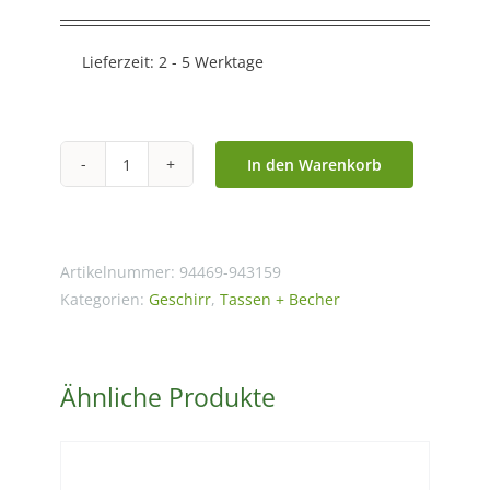
Lieferzeit:
2 - 5 Werktage
In den Warenkorb
Becher
500
ml
Nussknackerfreunde
Artikelnummer:
94469-943159
-
Kategorien:
Geschirr
,
Tassen + Becher
Fine
Bone
Ähnliche Produkte
China
Menge