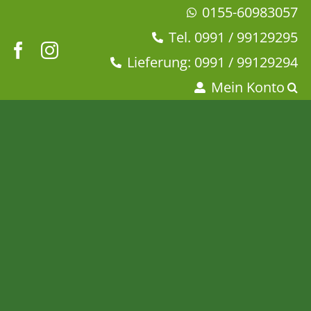
Zum
0155-60983057
Inhalt
Tel. 0991 / 99129295
springen
Lieferung: 0991 / 99129294
Mein Konto
Asiatisches Gewürz „Rock
den Wok“
Startseite
Dies + Das
Gewürze + Öle + Balsamico
Asiatisches Gewürz „Rock den Wok“