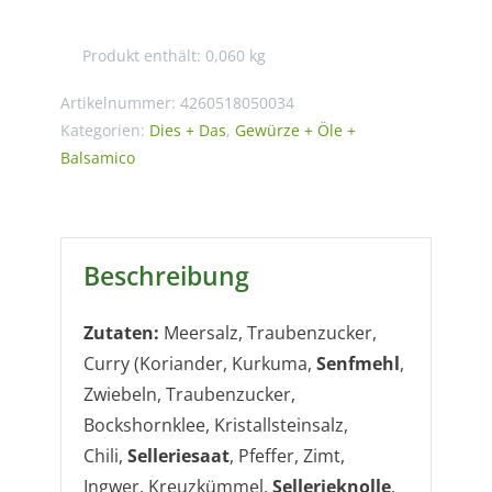
„Rock
den
Produkt enthält: 0,060
kg
Wok“
Menge
Artikelnummer:
4260518050034
Kategorien:
Dies + Das
,
Gewürze + Öle +
Balsamico
Beschreibung
Zutaten:
Meersalz, Traubenzucker,
Curry (Koriander, Kurkuma,
Senfmehl
,
Zwiebeln, Traubenzucker,
Bockshornklee, Kristallsteinsalz,
Chili,
Selleriesaat
, Pfeffer, Zimt,
Ingwer, Kreuzkümmel,
Sellerieknolle
,