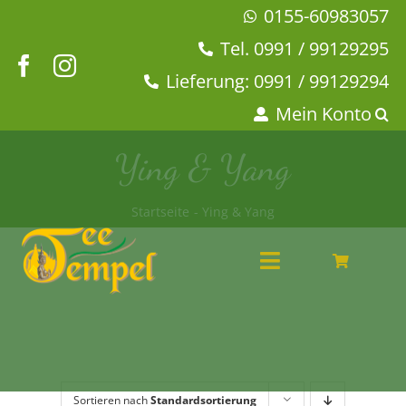
Zum
0155-60983057
Inhalt
Tel. 0991 / 99129295
springen
Lieferung: 0991 / 99129294
Mein Konto
Ying & Yang
Startseite
Ying & Yang
Toggle
Navigation
Angebote
Tee & Chai
Kaffeehaus
Geschirr
Sortieren nach
Standardsortierung