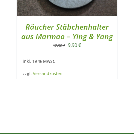
Räucher Stäbchenhalter
aus Marmao – Ying & Yang
Ursprünglicher
Aktueller
9,90
€
12,90
€
Preis
Preis
inkl. 19 % MwSt.
war:
ist:
12,90 €
9,90 €.
zzgl.
Versandkosten