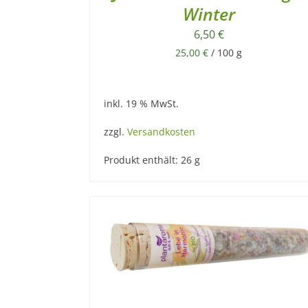
Winter
6,50
€
25,00
€
/
100
g
inkl. 19 % MwSt.
zzgl.
Versandkosten
Produkt enthält: 26
g