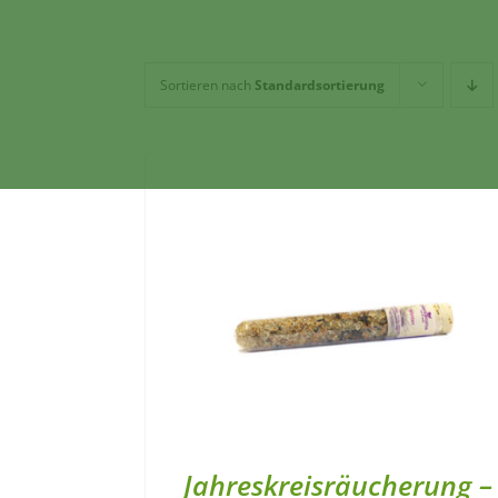
Sortieren nach
Standardsortierung
Jahreskreisräucherung –