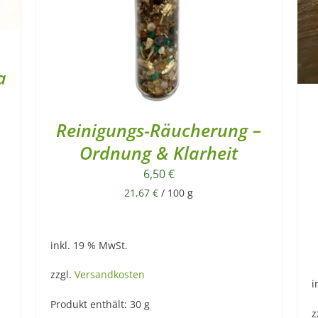
a
Reinigungs-Räucherung –
Ordnung & Klarheit
6,50
€
21,67
€
/
100
g
inkl. 19 % MwSt.
zzgl.
Versandkosten
i
Produkt enthält: 30
g
z