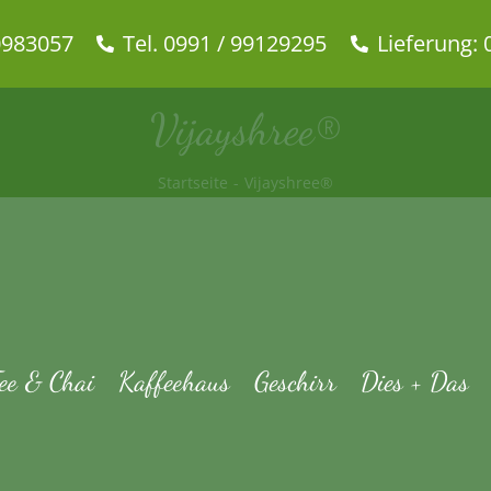
0983057
Tel. 0991 / 99129295
Lieferung: 
Vijayshree®
Startseite
Vijayshree®
ee & Chai
Kaffeehaus
Geschirr
Dies + Das