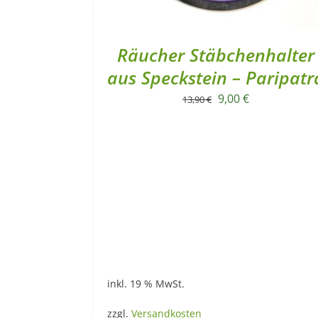
Räucher Stäbchenhalter
aus Speckstein – Paripatr
Ursprünglicher
Aktueller
9,00
€
13,90
€
Preis
Preis
war:
ist:
13,90 €
9,00 €.
inkl. 19 % MwSt.
zzgl.
Versandkosten