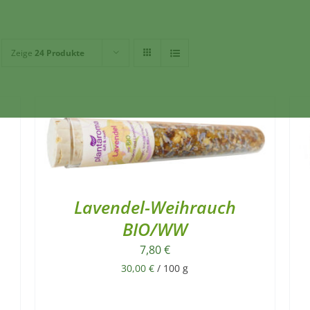
Zeige
24 Produkte
Lavendel-Weihrauch
BIO/WW
7,80
€
30,00
€
/
100
g