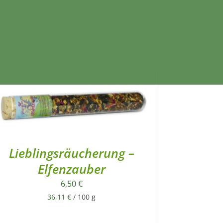
Lieblingsräucherung –
Elfenzauber
6,50
€
36,11
€
/
100
g