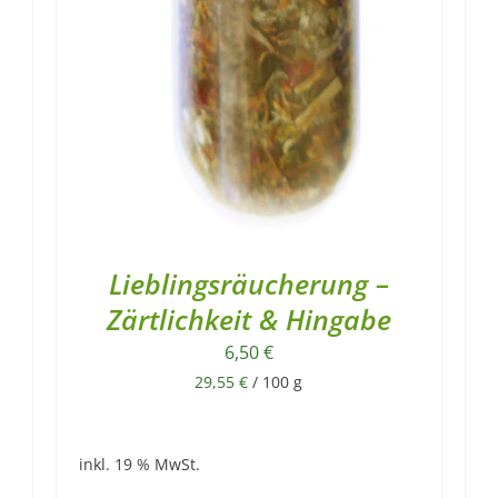
Lieblingsräucherung –
Zärtlichkeit & Hingabe
6,50
€
29,55
€
/
100
g
inkl. 19 % MwSt.