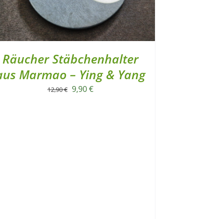
Räucher Stäbchenhalter
aus Marmao – Ying & Yang
Ursprünglicher
Aktueller
9,90
€
12,90
€
Preis
Preis
war:
ist:
12,90 €
9,90 €.