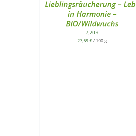
Lieblingsräucherung – Leb
in Harmonie –
BIO/Wildwuchs
7,20
€
27,69
€
/
100
g