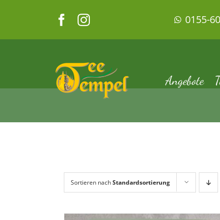
Zum
0155-6
Inhalt
springen
Angebote
T
Sortieren nach
Standardsortierung