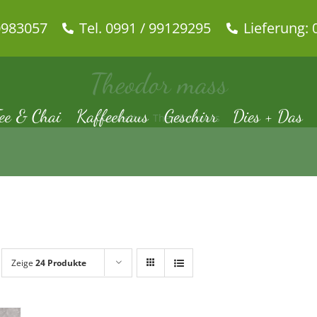
0983057
Tel. 0991 / 99129295
Lieferung: 
Theodor mass
ee & Chai
Kaffeehaus
Geschirr
Dies + Das
Startseite
Theodor mass
Zeige
24 Produkte