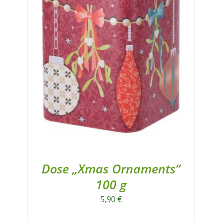
Dose „Xmas Ornaments“
100 g
5,90
€