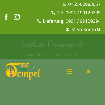
Zum
0155-60983057
Inhalt
Tel. 0991 / 99129295
springen
Lieferung: 0991 / 99129294
Mein Konto
Teedose Ornamente
Startseite
Teedose Ornamente
Toggle
Navigation
Angebote
Tee & Chai
Kaffeehaus