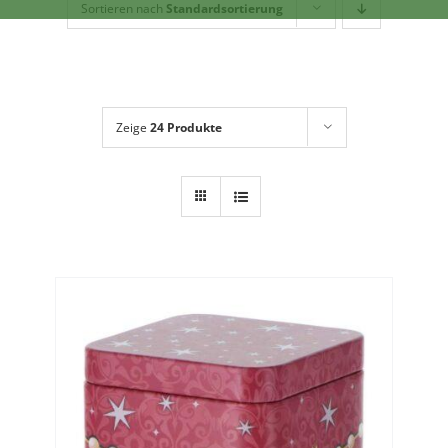
Geschirr
Sortieren nach
Standardsortierung
Dies + Das
Geschenkideen
Über mich
Zeige
24 Produkte