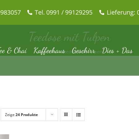
0983057
Tel. 0991 / 99129295
Lieferung: 
Teedose mit Tulpen
ee & Chai
Kaffeehaus
Geschirr
Dies + Das
Startseite
Teedose mit Tulpen
Zeige
24 Produkte