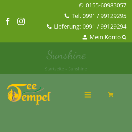
Zum
0155-60983057
Inhalt
Tel. 0991 / 99129295
springen
Lieferung: 0991 / 99129294
Mein Konto
Sunshine
Startseite
Sunshine
Toggle
Navigation
Angebote
Tee & Chai
Kaffeehaus